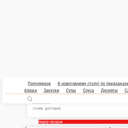
1 500 ₽
мин. сумма заказа
Бесплатно
стоим. доставки
Популярное
К новогоднему столу( по предзаказу)
Блюда на манг
роллы
Сложные роллы
лидер продаж
Филадельфия с огурцом и авокадо LITE
Сыр сливочный, лосось, авокадо, огурец
250 г.
555 ₽
В корзину
Филадельфия с авокадо LITE
Сыр сливочный, лосось, авокадо