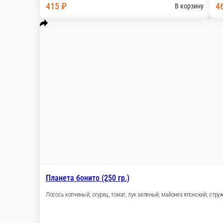
Филадельфия с авокадо
Сыр сливочный, лосось, авокадо
270 г.
360 г.
560 ₽
В корзину
Хитоши ( 250 гр.)
Сыр сливочный, лосось, огурец, тобика черная
1 порц.
520 ₽
В корзину
Филадельфия с угрем
Сыр сливочный, угорь, лосось, огурец