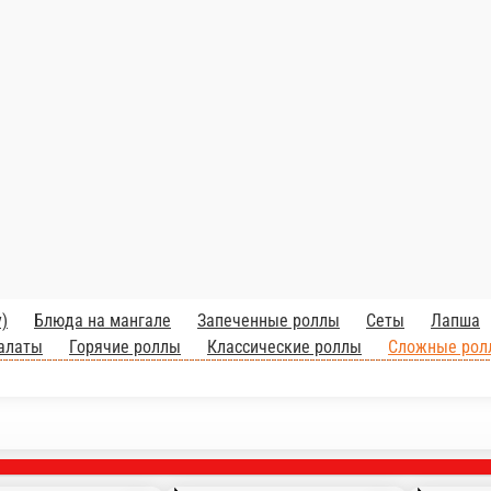
але
Запеченные роллы
Сеты
Лапша
Рис
Пицца
Горячие блюда
Закус