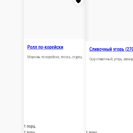
Сливочный лосось (270 гр.)
Сыр сливочный, лосось, авокадо, кунжут
1 порц.
585 ₽
В корзину
Ролл по-корейски
Морковь по-корейски, лосось, огурец
1 порц.
1 порц.
505 ₽
В корзину
Сливочный угорь (270 гр.)
Сыр сливочный, угорь, авокадо, кунжут
1 порц.
470 ₽