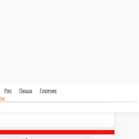
ки
Супы
Соуса
Десерты
Салаты
Горячие роллы
Классические