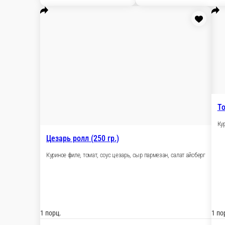
350 г.
495 ₽
В корзину
Кимоти (250 гр.)
Сыр сливочный, лосось, яблоко 380 гр-385 р
1 порц.
порц.
455 ₽
В корзину
Филадельфия с огурцом
Сыр сливочный, лосось, огурец
270 г.
360 г.
560 ₽
В корзину