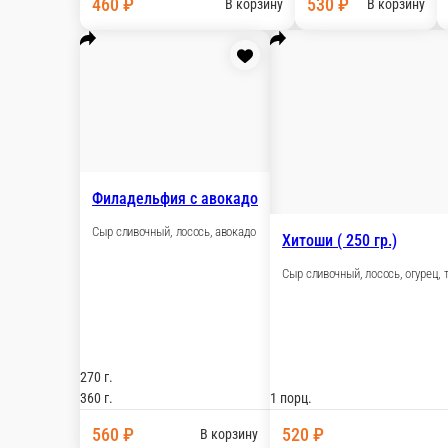
Бекон, сыр сливочный, свинина, томат
1 порц.
460 ₽
В корзину
лидер продаж
Филадельфия
Сыр сливочный, лосось
260 г.
350 г.
530 ₽
В корзину
Окинава (240 гр.)
Сыр сливочный, огурец, лосось копченый
240 г.