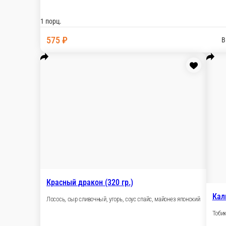
300 г.
390 г.
610 ₽
В корзину
Филадельфия с огурцом и авокадо
Сыр сливочный, лосось, огурец, авокадо
270 г.
360 г.
575 ₽
В корзину
Цезарь ролл (250 гр.)
Куриное филе, томат, соус цезарь, сыр пармезан, салат айсберг
1 порц.
415 ₽
В корзину