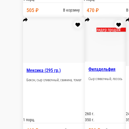
В корзину
Дракон (270 гр.)
Сыр сливочный, угорь, лосось, авокадо, кунжут, унаги соус
1 порц.
680 ₽
В корзину
Азия (275 гр.)
Сыр сливочный, мясо краба(имит.), лосось, кальмар копченый, 
1 порц.
1 порц.
480 ₽
В корзину
Мексика (295 гр.)