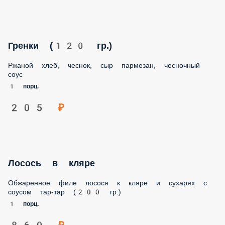
Гренки (120 гр.)
Ржаной хлеб, чеснок, сыр пармезан, чесночный соус
1 порц.
205 ₽
Лосось в кляре
Обжаренное филе лосося к кляре и сухарях с соусом тар-
тар (200 гр.)
1 порц.
860 ₽