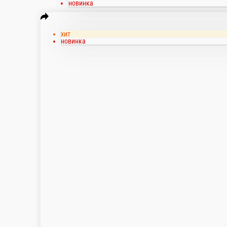
Острая курочка
Соус томат., пепперони, перец болг. и халапен