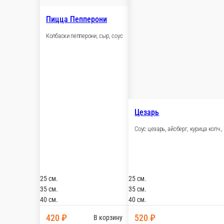
Гавайская
Куриное филе, ананас консерв, томаты, перец б