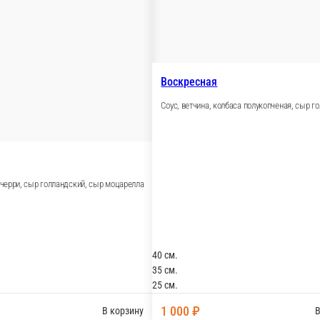
олг, сыр моцарелла, соус
Гурман