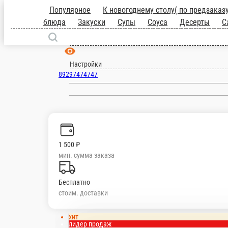
Популярное
К новогоднему столу( по 
роллы
Сеты
Лапша
Рис
Пицца
Го
роллы
Сложные роллы
Четыре вкуса
Пепперони, ветчина, кур.филе, болг. перец, ана
35 см.
40 см.
1 170 ₽
новинка