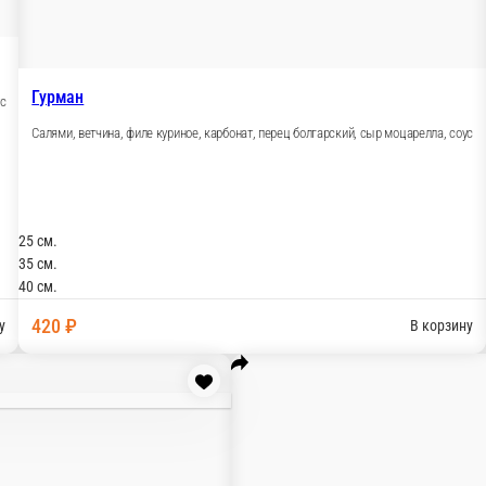
тничья
баски охотничьи, ветчина, корнишоны, томаты, соус Чили, сы
см.
см.
см.
60 ₽