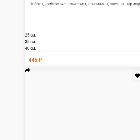
Карбо
25 см.
25 с
35 см.
35 с
40 см.
40 с
320 ₽
44
В корзину