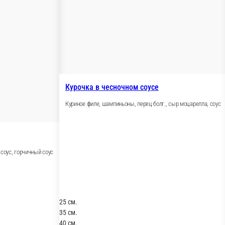
Курочка в ч
Куриное филе, 
олг., сыр моцарелла, соус, горчичный соус
25 см.
35 см.
40 см.
390 ₽
В корзину
идер продаж