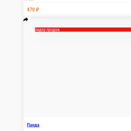
Постная
Томаты , шампиньоны, перец болг, соус
Панд