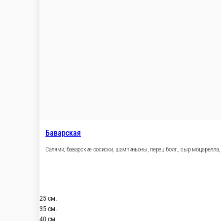
Баварская
Салями, баварские сосиски, шампиньоны, перец б
25 см.
35 см.
40 см.
470 ₽
л