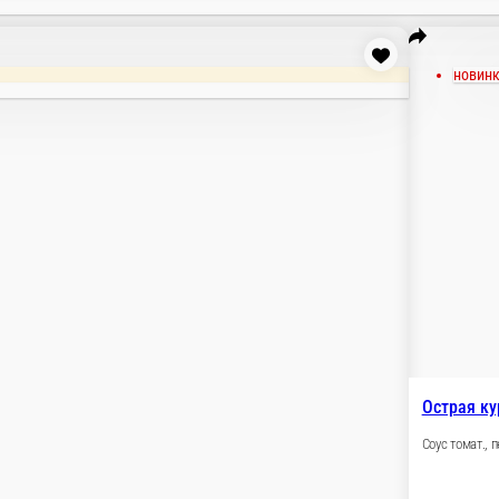
ьо, кур. филе, сыр моцарелла