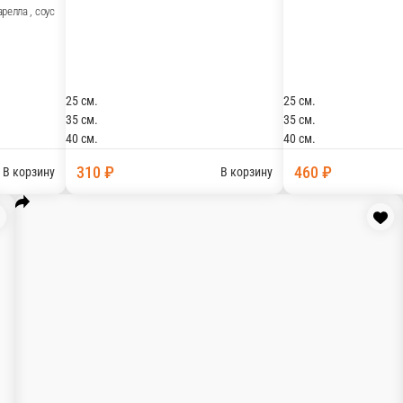
нат, колбаски охотничьи, томат, шампиньоны, маслины, сыр м
м.
м.
м.
5 ₽