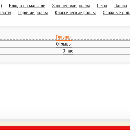
предзаказу)
Блюда на мангале
Запеченные
рячие блюда
Закуски
Супы
Соуса
Десерты
С
нас консерв., шампиньоны, соус томат. и слив. чесн., сыры: 