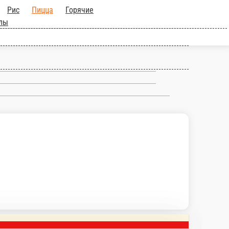
алаты
Горячие роллы
Классические
пармезан, пошехонский , моцарелла
В корзину