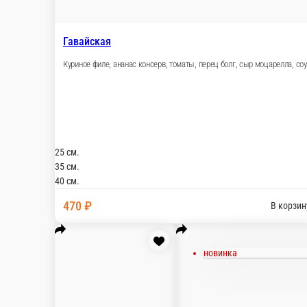
Маргарита
Томаты, шампиньоны, сыр моцарелла, соус
Охо
Кол
25 см.
25 
35 см.
35 
40 см.
40 
310 ₽
4
В корзину