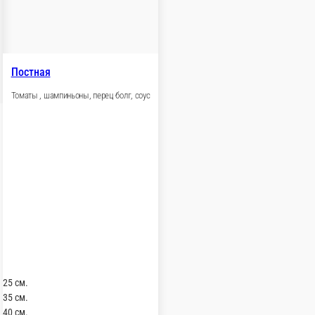
есночном соусе
шампиньоны, перец болг., сыр моцарелла, соус
В корзину