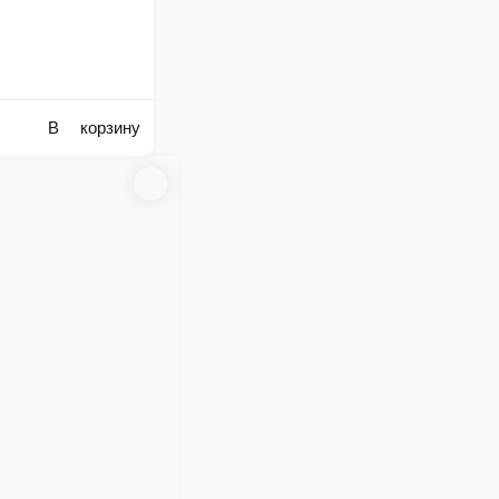
: с сыром, с огурцом и авокадо, с угрём , горячая