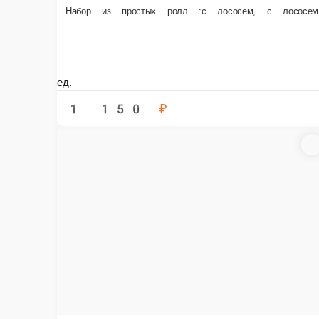
© FoodSoul, Inc. 2026.
Пользовательское соглашение
Лицензионное соглашение
Условия акций сервиса
Политика конфиденциальности
Правила оплаты
Мы в социальных сетях:
Скачивайте бесплатно наше приложение:
2026 Работает на платформе
FoodSoul