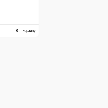
Сет 3
Сливочный лосось, Азия, Калифорния
рамида маки, Ролл по-корейски
1 порц.
1 075 ₽
В корзину
В корзину