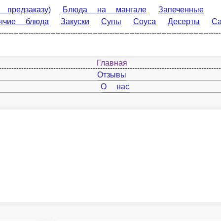
)
Блюда на мангале
Запеченные роллы
Сеты
Лапша
алаты
Горячие роллы
Классические роллы
Сложные рол
Главная
Отзывы
О нас