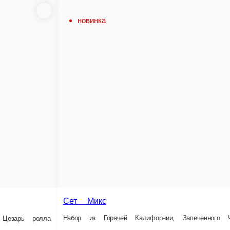
новинка
Микс
 из Горячей Калифорнии, Запеченного Чикена и Окинавы