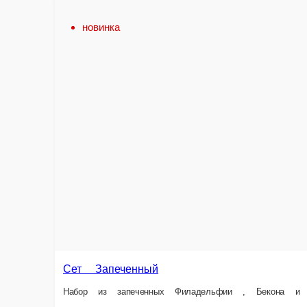
новинка
Сет Запеченный
Сет 
Набор из запеченных Филадельфии , Бекона и Цезарь ролла
Набор
850 г.
800 г.