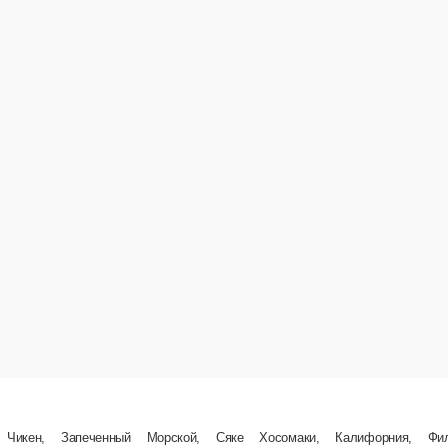
 Морской, Сяке Хосомаки, Калифорния, Филадельфия с огурцом
ед.
1 960 ₽
В корзину