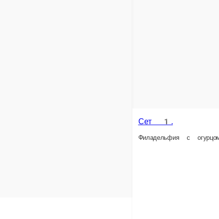
е заказа или самовывозом из точки продаж. При оформлении заказа укажит
доставке заказа или при самовывозе из точки продаж.
 в нашем меню. Спешите заказать онлайн!