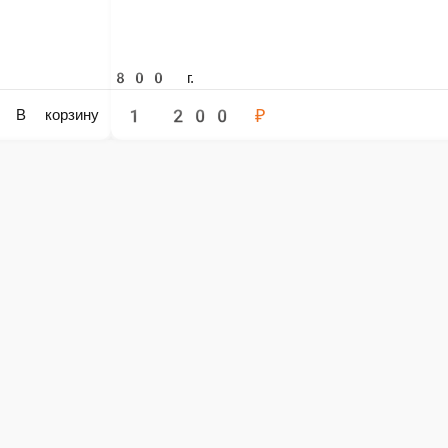
0 ₽
В корзину
новинка
Фил-ка сет
Набор из Филадельфии 