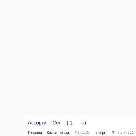
Ассорти Сет (2 кг)
Горячая Калифорния, Горячий Цезарь, Запеченный Чикен, Запеченный
2 кг.
2 410 ₽
новинка