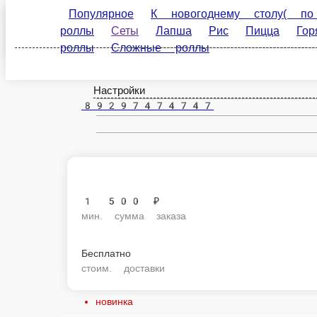
Популярное
К новогоднему столу( по предзаказу
Саранск
блюда
Закуски
Супы
Соуса
Десерты
С
ru
Настройки
89297474747
1 500 ₽
мин. сумма заказа
Бесплатно
стоим. доставки
новинка