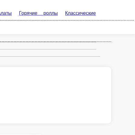
Рис
Пицца
Горячие
лы