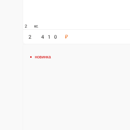
Сет Классик
Набор из простых ролл :с лососем, с лососем и огурцом, с угрём, с кре
ед.
1 150 ₽
В ко