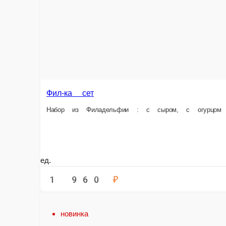
Сет 5.
Сет 6.
Сет 4.
Кимоти, Азия, Окинава
Горячий се
Мексика, Цезарь, Греческий
1 порц.
1 порц.
1 порц.
835 ₽
1 040 ₽
1 360 
В корзину
В корзину
Информация об оплате